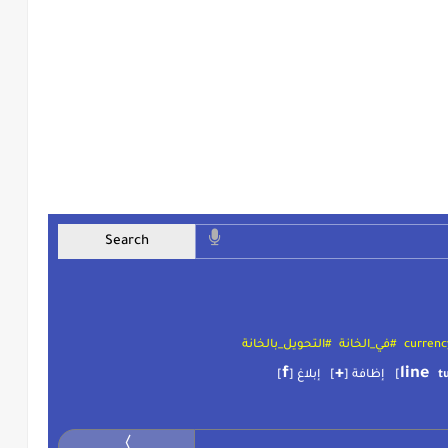
#في_الخانة
#التحويل_بالخانة
f
+
line
t
]
إظافة [
]
إبلاغ [
]
〉