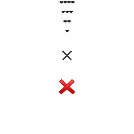
❤❤❤❤
❤❤❤
❤❤
❤