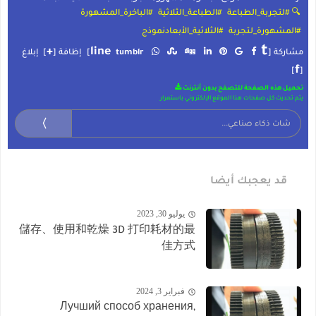
🔍 #لتجربة_الطباعة
#الطباعة_الثلاثية
#الباخرة_المشهورة
#المشهورة_لتجربة
#الثلاثية_الأبعادنموذج
t
+
line
مشاركة [
tumblr
]
إظافة [
]
إبلاغ
f
]
[
تحميل هذه الصفحة للتصفح بدون أنترنت
يتم تحديث كل صفحات هذا الموقع الإلكتروني باستمرار
〉
قد يعجبك أيضا
يوليو 30, 2023
儲存、使用和乾燥 3D 打印耗材的最
佳方式
فبراير 3, 2024
Лучший способ хранения,