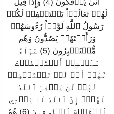
أَنَّىٰ يُؤۡفَكُونَ (4) وَإِذَا قِيلَ
لَهُمۡ تَعَالَوۡاْ يَسۡتَغۡفِرۡ لَكُمۡ
رَسُولُ ٱللَّهِ لَوَّوۡاْ رُءُوسَهُمۡ
وَرَأَيۡتَهُمۡ يَصُدُّونَ وَهُم
مُّسۡتَكۡبِرُونَ (5) سَوَآءٌ
عَلَيۡهِمۡ أَسۡتَغۡفَرۡتَ
لَهُمۡ أَمۡ لَمۡ تَسۡتَغۡفِرۡ
لَهُمۡ لَن يَغۡفِرَ ٱللَّهُ
لَهُمۡۚ إِنَّ ٱللَّهَ لَا يَهۡدِي
ٱلۡقَوۡمَ ٱلۡفَٰسِقِينَ (6) هُمُ