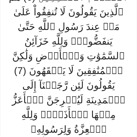
ٱلَّذِينَ يَقُولُونَ لَا تُنفِقُواْ عَلَىٰ
مَنۡ عِندَ رَسُولِ ٱللَّهِ حَتَّىٰ
يَنفَضُّواْۗ وَلِلَّهِ خَزَآئِنُ
ٱلسَّمَٰوَٰتِ وَٱلۡأَرۡضِ وَلَٰكِنَّ
ٱلۡمُنَٰفِقِينَ لَا يَفۡقَهُونَ (7)
يَقُولُونَ لَئِن رَّجَعۡنَآ إِلَى
ٱلۡمَدِينَةِ لَيُخۡرِجَنَّ ٱلۡأَعَزُّ
مِنۡهَا ٱلۡأَذَلَّۚ وَلِلَّهِ
ٱلۡعِزَّةُ وَلِرَسُولِهِۦ