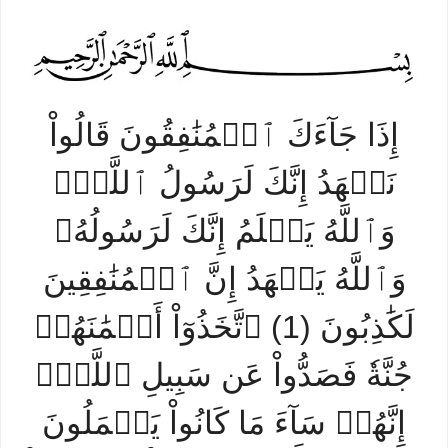
إِذَا جَآءَكَ ٱلۡمُنَٰفِقُونَ قَالُواْ
نَشۡهَدُ إِنَّكَ لَرَسُولُ ٱللَّهِۗ
وَٱللَّهُ يَعۡلَمُ إِنَّكَ لَرَسُولُهُۥ
وَٱللَّهُ يَشۡهَدُ إِنَّ ٱلۡمُنَٰفِقِينَ
لَكَٰذِبُونَ (1) ٱتَّخَذُوٓاْ أَيۡمَٰنَهُمۡ
جُنَّةٗ فَصَدُّواْ عَن سَبِيلِ ٱللَّهِۚ
إِنَّهُمۡ سَآءَ مَا كَانُواْ يَعۡمَلُونَ