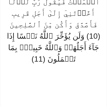
ٱلۡمَوۡتُ فَيَقُولَ رَبِّ لَوۡلَآ
أَخَّرۡتَنِيٓ إِلَىٰٓ أَجَلٖ قَرِيبٖ
فَأَصَّدَّقَ وَأَكُن مِّنَ ٱلصَّٰلِحِينَ
(10) وَلَن يُؤَخِّرَ ٱللَّهُ نَفۡسًا إِذَا
جَآءَ أَجَلُهَاۚ وَٱللَّهُ خَبِيرُۢ بِمَا
تَعۡمَلُونَ (11)