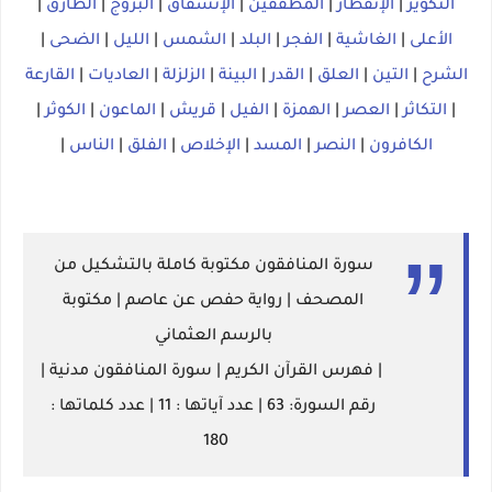
التكوير
|
الإنفطار
|
المطففين
|
الإنشقاق
|
البروج
|
الطارق
|
الأعلى
|
الغاشية
|
الفجر
|
البلد
|
الشمس
|
الليل
|
الضحى
|
الشرح
|
التين
|
العلق
|
القدر
|
البينة
|
الزلزلة
|
العاديات
|
القارعة
|
التكاثر
|
العصر
|
الهمزة
|
الفيل
|
قريش
|
الماعون
|
الكوثر
|
الكافرون
|
النصر
|
المسد
|
الإخلاص
|
الفلق
|
الناس
|
سورة المنافقون مكتوبة كاملة بالتشكيل من
المصحف | رواية حفص عن عاصم | مكتوبة
بالرسم العثماني
| فهرس القرآن الكريم | سورة المنافقون مدنية |
رقم السورة: 63 | عدد آياتها : 11 | عدد كلماتها :
180