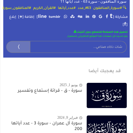
سورة المنافقون - سورة 63 - عدد آياتها 11
🔍 #سورة_المنافقون
#63_عدد
#عدد_آياتها
#القرآن_الكريم
#المنافقون_سورة
t
+
line
مشاركة [
tumblr
]
إظافة [
]
إبلاغ
f
]
[
تحميل هذه الصفحة للتصفح بدون أنترنت
يتم تحديث كل صفحات هذا الموقع الإلكتروني باستمرار
〉
قد يعجبك أيضا
يونيو 1, 2025
سورة - ق - قرائة إستماع وتفسير
فبراير 9, 2024
سورة آل عمران - سورة 3 - عدد آياتها
200