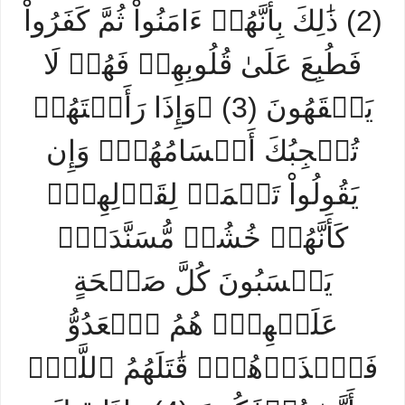
(2) ذَٰلِكَ بِأَنَّهُمۡ ءَامَنُواْ ثُمَّ كَفَرُواْ
فَطُبِعَ عَلَىٰ قُلُوبِهِمۡ فَهُمۡ لَا
يَفۡقَهُونَ (3) ۞وَإِذَا رَأَيۡتَهُمۡ
تُعۡجِبُكَ أَجۡسَامُهُمۡۖ وَإِن
يَقُولُواْ تَسۡمَعۡ لِقَوۡلِهِمۡۖ
كَأَنَّهُمۡ خُشُبٞ مُّسَنَّدَةٞۖ
يَحۡسَبُونَ كُلَّ صَيۡحَةٍ
عَلَيۡهِمۡۚ هُمُ ٱلۡعَدُوُّ
فَٱحۡذَرۡهُمۡۚ قَٰتَلَهُمُ ٱللَّهُۖ