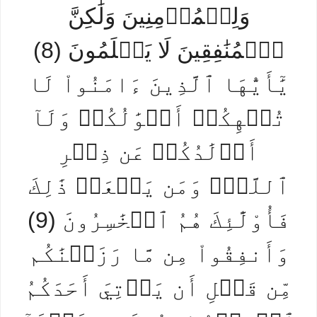
وَلِلۡمُؤۡمِنِينَ وَلَٰكِنَّ
ٱلۡمُنَٰفِقِينَ لَا يَعۡلَمُونَ (8)
يَٰٓأَيُّهَا ٱلَّذِينَ ءَامَنُواْ لَا
تُلۡهِكُمۡ أَمۡوَٰلُكُمۡ وَلَآ
أَوۡلَٰدُكُمۡ عَن ذِكۡرِ
ٱللَّهِۚ وَمَن يَفۡعَلۡ ذَٰلِكَ
فَأُوْلَٰٓئِكَ هُمُ ٱلۡخَٰسِرُونَ (9)
وَأَنفِقُواْ مِن مَّا رَزَقۡنَٰكُم
مِّن قَبۡلِ أَن يَأۡتِيَ أَحَدَكُمُ