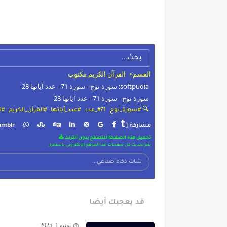
القسم>
القرآن الكريم مكتوب
softpudia: سورة نوح - سورة 71 - عدد آياتها 28
سورة نوح - سورة 71 - عدد آياتها 28
🔍 #سورة_نوح
#71_عدد
#عدد_آياتها
#القرآن_الكريم
#ن
t
مشاركة [
umblr
تحميل هذه الصفحة للتصفح بدون أنترنت
يتم تحديث كل صفحات هذا الموقع الإلكتروني باستمرار
قد يعجبك أيضا
يونيو 1, 2025