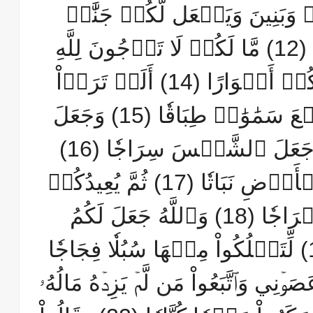
َبَنِينَ وَيَجۡعَل لَّكُمۡ جَنَّٰتٖ
وَيَجۡعَل لَّكُمۡ أَنۡهَٰرٗا (12) مَّا لَكُمۡ لَا تَرۡجُونَ لِلَّهِ
وَقَارٗا (13) وَقَدۡ خَلَقَكُمۡ أَطۡوَارًا (14) أَلَمۡ تَرَوۡاْ
كَيۡفَ خَلَقَ ٱللَّهُ سَبۡعَ سَمَٰوَٰتٖ طِبَاقٗا (15) وَجَعَلَ
ٱلۡقَمَرَ فِيهِنَّ نُورٗا وَجَعَلَ ٱلشَّمۡسَ سِرَاجٗا (16)
وَٱللَّهُ أَنۢبَتَكُم مِّنَ ٱلۡأَرۡضِ نَبَاتٗا (17) ثُمَّ يُعِيدُكُمۡ
فِيهَا وَيُخۡرِجُكُمۡ إِخۡرَاجٗا (18) وَٱللَّهُ جَعَلَ لَكُمُ
ٱلۡأَرۡضَ بِسَاطٗا (19) لِّتَسۡلُكُواْ مِنۡهَا سُبُلٗا فِجَاجٗا
عَصَوۡنِي وَٱتَّبَعُواْ مَن لَّمۡ يَزِدۡهُ مَالُهُۥ