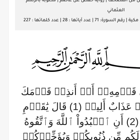
يل من المصحف | رواية حفص عن عاصم | مكتوبة بالرسم
العثماني
د آياتها : 28 | عدد كلماتها : 227
لَىٰ قَوۡمِهِۦٓ أَنۡ أَنذِرۡ قَوۡمَكَ
مِن قَبۡلِ أَن يَأۡتِيَهُمۡ عَذَابٌ أَلِيمٞ (1) قَالَ يَٰقَوۡمِ
إِنِّي لَكُمۡ نَذِيرٞ مُّبِينٌ (2) أَنِ ٱعۡبُدُواْ ٱللَّهَ وَٱتَّقُوهُ
يَغۡفِرۡ لَكُم مِّن ذُنُوبِكُمۡ وَيُؤَخِّرۡكُمۡ