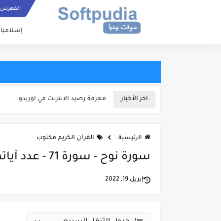
ستجدون بهذا الموقع زخارف كثيرة ومتنوعة للنصوص الرموز والأرقام:
الأرقام المزخرفة ج
مرحبًا! 🚀 يسعدنا الترحيب بك في موقعك سوفت بيديا... يمكنك إستخدام القوائم العامة با
الفهرس
القارئ العربي مث
إسلاميا
آخر الأخبار
معرفة رصيد الانترنت في اوريدو
القرآن الكريم مكتوب
الرئيسية
سورة نوح - سورة 71 - عدد آياتها 28
إبريل 19, 2022