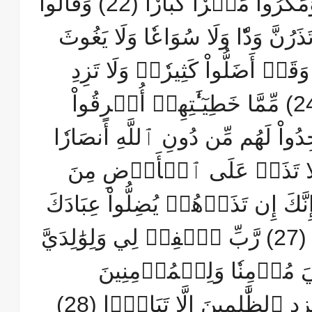
وَوَلَدُهُۥٓ إِلَّا خَسَارٗا (21) وَمَكَرُواْ مَكۡرٗا كُبَّارٗا (22) وَقَالُواْ
تَذَرُنَّ وَدّٗا وَلَا سُوَاعٗا وَلَا يَغُوثَ
َعُوقَ وَنَسۡرٗا (23) وَقَدۡ أَضَلُّواْ كَثِيرٗاۖ وَلَا تَزِدِ
ٱلظَّٰلِمِينَ إِلَّا ضَلَٰلٗا (24) مِّمَّا خَطِيٓـَٰٔتِهِمۡ أُغۡرِقُواْ
ِدُواْ لَهُم مِّن دُونِ ٱللَّهِ أَنصَارٗا
بِّ لَا تَذَرۡ عَلَى ٱلۡأَرۡضِ مِنَ
ٰفِرِينَ دَيَّارًا (26) إِنَّكَ إِن تَذَرۡهُمۡ يُضِلُّواْ عِبَادَكَ
وَلَا يَلِدُوٓاْ إِلَّا فَاجِرٗا كَفَّارٗا (27) رَّبِّ ٱغۡفِرۡ لِي وَلِوَٰلِدَيَّ
يَ مُؤۡمِنٗا وَلِلۡمُؤۡمِنِينَ
ٱلظَّٰلِمِينَ إِلَّا تَبَارَۢا (28)