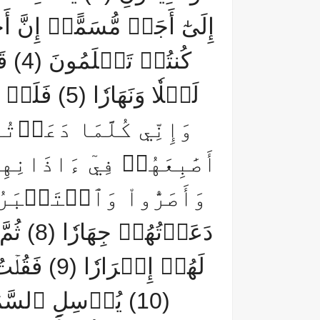
إِلَىٰٓ أَجَلٖ مُّسَمًّىۚ إِنَّ أَج
كُنتُ
وَإِنِّي كُلَّمَا دَعَوۡتُ
أَصَٰبِعَهُمۡ فِيٓ ءَاذَان
دَعَوۡتُ
لَهُمۡ إِسۡرَا