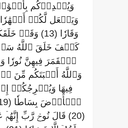
وَيُمۡدِدۡكُم بِأَمۡوَٰلٖ و
(20) قَالَ نُوحٞ رَّبِّ إِنَّهُمۡ 