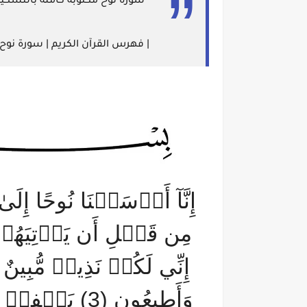
سورة نوح مكتوبة كاملة بالتشك
| فهرس القرآن الكريم | سورة نوح مكية | رقم السورة: 71 | عد
إِنَّآ أَرۡسَلۡنَا نُوحًا إِ
وَأَطِيعُونِ (3) 