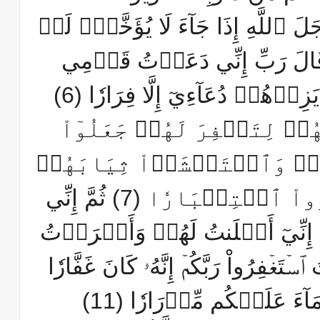
َلَ ٱللَّهِ إِذَا جَآءَ لَا يُؤَخَّرُۚ لَوۡ
مۡ تَعۡلَمُونَ (4) قَالَ رَبِّ إِنِّي دَعَوۡتُ قَوۡمِي
لَيۡلٗا وَنَهَارٗا (5) فَلَمۡ يَزِدۡهُمۡ دُعَآءِيٓ إِلَّا فِرَارٗا (6)
هُمۡ لِتَغۡفِرَ لَهُمۡ جَعَلُوٓاْ
ِهِمۡ وَٱسۡتَغۡشَوۡاْ ثِيَابَهُمۡ
وَأَصَرُّواْ وَٱسۡتَكۡبَرُواْ ٱسۡتِكۡبَارٗا (7) ثُمَّ إِنِّي
هُمۡ جِهَارٗا (8) ثُمَّ إِنِّيٓ أَعۡلَنتُ لَهُمۡ وَأَسۡرَرۡتُ
رٗا (9) فَقُلۡتُ ٱسۡتَغۡفِرُواْ رَبَّكُمۡ إِنَّهُۥ كَانَ غَفَّارٗا
(10) يُرۡسِلِ ٱلسَّمَآءَ عَلَيۡكُم مِّدۡرَارٗا (11)