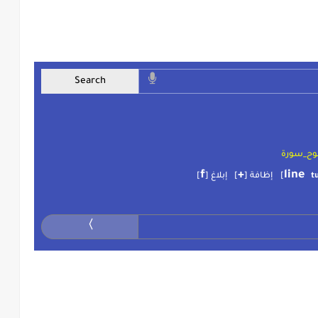
وح_سورة
f
+
line
t
]
إظافة [
]
إبلاغ [
]
〉