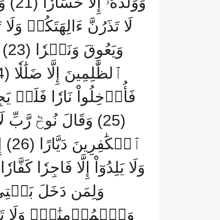
لَا تَذَرُنَّ ءَالِهَتَكُمۡ وَلَا 
وَي
فَأُدۡخِلُواْ نَارٗا فَلَمۡ يَج
(25) وَقَالَ نُوحٞ رَّ
ٱلۡكَ
وَلِمَن دَخَلَ بَيۡتِ
وَٱلۡمُؤۡمِنَٰتِۖ وَلَا تَزِدِ 