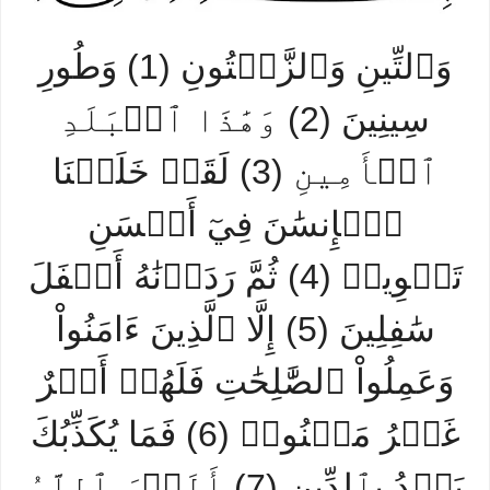
وَٱلتِّينِ وَٱلزَّيۡتُونِ (1) وَطُورِ
سِينِينَ (2) وَهَٰذَا ٱلۡبَلَدِ
ٱلۡأَمِينِ (3) لَقَدۡ خَلَقۡنَا
ٱلۡإِنسَٰنَ فِيٓ أَحۡسَنِ
تَقۡوِيمٖ (4) ثُمَّ رَدَدۡنَٰهُ أَسۡفَلَ
سَٰفِلِينَ (5) إِلَّا ٱلَّذِينَ ءَامَنُواْ
وَعَمِلُواْ ٱلصَّٰلِحَٰتِ فَلَهُمۡ أَجۡرٌ
غَيۡرُ مَمۡنُونٖ (6) فَمَا يُكَذِّبُكَ
بَعۡدُ بِٱلدِّينِ (7) أَلَيۡسَ ٱللَّهُ