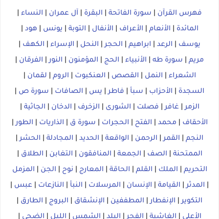
فهرس القرآن
|
سورة الفاتحة
|
البقرة
|
آل عمران
|
النساء
|
المائدة
|
الأنعام
|
الأعراف
|
الأنفال
|
التوبة
|
يونس
|
هود
|
يوسف
|
الرعد
|
ابراهيم
|
الحجر
|
النحل
|
الإسراء
|
الكهف
|
مريم
|
سورة طه
|
الأنبياء
|
الحج
|
المؤمنون
|
النور
|
الفرقان
|
الشعراء
|
النمل
|
القصص
|
العنكبوت
|
الروم
|
لقمان
|
السجدة
|
الأحزاب
|
سبأ
|
فاطر
|
يس
|
الصافات
|
سورة ص
|
الزمر
|
غافر
|
فصلت
|
الشورى
|
الزخرف
|
الدخان
|
الجاثية
|
الأحقاف
|
محمد
|
الفتح
|
الحجرات
|
سورة ق
|
الذاريات
|
الطور
|
النجم
|
القمر
|
الرحمن
|
الواقعة
|
الحديد
|
المجادلة
|
الحشر
|
الممتحنة
|
الصف
|
الجمعة
|
المنافقون
|
التغابن
|
الطلاق
|
التحريم
|
الملك
|
القلم
|
الحاقة
|
المعارج
|
نوح
|
الجن
|
المزمل
|
المدثر
|
القيامة
|
الإنسان
|
المرسلات
|
النبأ
|
النازعات
|
عبس
|
التكوير
|
الإنفطار
|
المطففين
|
الإنشقاق
|
البروج
|
الطارق
|
الأعلى
|
الغاشية
|
الفجر
|
البلد
|
الشمس
|
الليل
|
الضحى
|