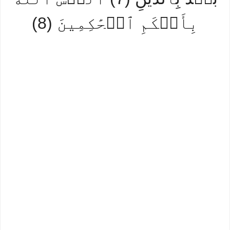
بِأَحۡكَمِ ٱلۡحَٰكِمِينَ (8)