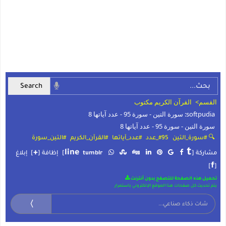
القسم>
القرآن الكريم مكتوب
softpudia: سورة التين - سورة 95 - عدد آياتها 8
سورة التين - سورة 95 - عدد آياتها 8
🔍 #سورة_التين
#95_عدد
#عدد_آياتها
#القرآن_الكريم
#التين_سورة
t
+
line
مشاركة [
tumblr
]
إظافة [
]
إبلاغ
f
]
[
تحميل هذه الصفحة للتصفح بدون أنترنت
يتم تحديث كل صفحات هذا الموقع الإلكتروني باستمرار
〉